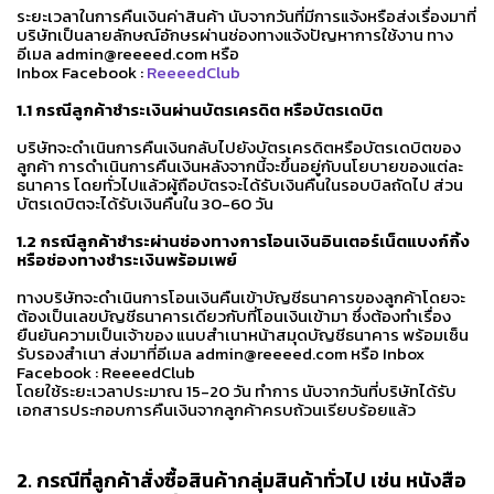
ระยะเวลาในการคืนเงินค่าสินค้า นับจากวันที่มีการแจ้งหรือส่งเรื่องมาที่
บริษัทเป็นลายลักษณ์อักษรผ่านช่องทางแจ้งปัญหาการใช้งาน ทาง
อีเมล admin@reeeed.com หรือ
Inbox Facebook :
ReeeedClub
1.1 กรณีลูกค้าชำระเงินผ่านบัตรเครดิต หรือบัตรเดบิต
บริษัทจะดำเนินการคืนเงินกลับไปยังบัตรเครดิตหรือบัตรเดบิตของ
ลูกค้า การดำเนินการคืนเงินหลังจากนี้จะขึ้นอยู่กับนโยบายของแต่ละ
ธนาคาร โดยทั่วไปแล้วผู้ถือบัตรจะได้รับเงินคืนในรอบบิลถัดไป ส่วน
บัตรเดบิตจะได้รับเงินคืนใน 30-60 วัน
1.2 กรณีลูกค้าชำระผ่านช่องทางการโอนเงินอินเตอร์เน็ตแบงก์กิ้ง
หรือช่องทางชำระเงินพร้อมเพย์
ทางบริษัทจะดำเนินการโอนเงินคืนเข้าบัญชีธนาคารของลูกค้าโดยจะ
ต้องเป็นเลขบัญชีธนาคารเดียวกับที่โอนเงินเข้ามา ซึ่งต้องทำเรื่อง
ยืนยันความเป็นเจ้าของ แนบสำเนาหน้าสมุดบัญชีธนาคาร พร้อมเซ็น
รับรองสำเนา ส่งมาที่อีเมล admin@reeeed.com หรือ Inbox
Facebook : ReeeedClub
โดยใช้ระยะเวลาประมาณ 15-20 วัน ทำการ นับจากวันที่บริษัทได้รับ
เอกสารประกอบการคืนเงินจากลูกค้าครบถ้วนเรียบร้อยแล้ว
2.
กรณีที่ลูกค้าสั่งซื้อสินค้ากลุ่มสินค้าทั่วไป เช่น หนังสือ