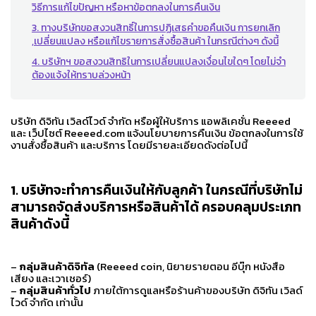
วิธีการแก้ไขปัญหา หรือหาข้อตกลงในการคืนเงิน
3. ทางบริษัทขอสงวนสิทธิ์ในการปฏิเสธคำขอคืนเงิน การยกเลิก
,เปลี่ยนแปลง หรือแก้ไขรายการสั่งซื้อสินค้า ในกรณีต่างๆ ดังนี้
4. บริษัทฯ ขอสงวนสิทธิในการเปลี่ยนแปลงเงื่อนไขใดๆ โดยไม่จำ
ต้องแจ้งให้ทราบล่วงหน้า
บริษัท ดิจิทัน เวิลด์ไวด์ จํากัด หรือผู้ให้บริการ แอพลิเคชั่น Reeeed
และ เว็ปไซต์ Reeeed.com แจ้งนโยบายการคืนเงิน ข้อตกลงในการใช้
งานสั่งซื้อสินค้า และบริการ โดยมีรายละเอียดดังต่อไปนี้
1. บริษัทจะทำการคืนเงินให้กับลูกค้า ในกรณีที่บริษัทไม่
สามารถจัดส่งบริการหรือสินค้าได้ ครอบคลุมประเภท
สินค้าดังนี้
–
กลุ่มสินค้าดิจิทัล
(Reeeed coin, นิยายรายตอน อีบุ๊ก หนังสือ
เสียง และเวาเชอร์)
–
กลุ่มสินค้าทั่วไป
ภายใต้การดูแลหรือร้านค้าของบริษัท ดิจิทัน เวิลด์
ไวด์ จํากัด เท่านั้น