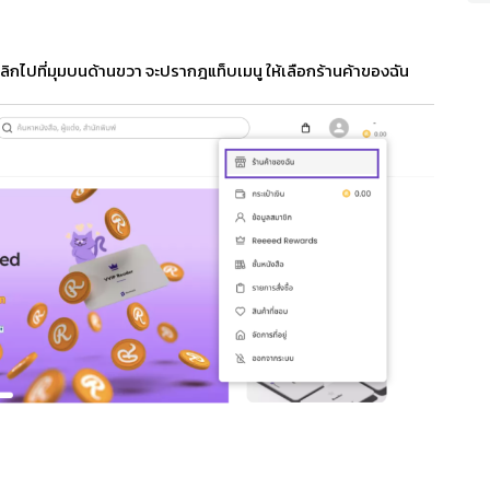
ิกไปที่มุมบนด้านขวา จะปรากฎแท็บเมนู ให้เลือกร้านค้าของฉัน